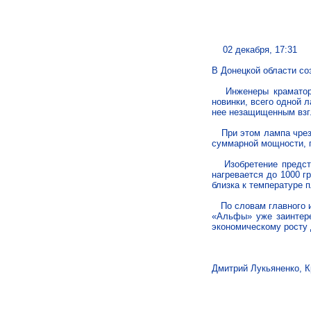
02 декабря, 17:31
В Донецкой области со
Инженеры краматорск
новинки, всего одной 
нее незащищенным взг
При этом лампа чрезв
суммарной мощности, п
Изобретение представ
нагревается до 1000 г
близка к температуре 
По словам главного ин
«Альфы» уже заинтере
экономическому росту 
Дмитрий Лукьяненко, 