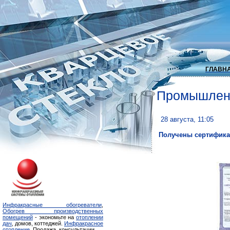
ГЛАВН
Промышлен
28 августа, 11:05
Получены сертифика
Инфракрасные обогреватели
,
Обогрев производственных
помещений
- экономьте на
отоплении
дач
, домов, коттеджей.
Инфракрасное
отопление
. Продажа, консультации.