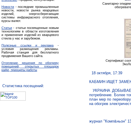
Санитарно-эпидем
Новости
- последние промышленные
обогревате
новости, новости рынка кварцевых
изделий, энергосберегающие
системы инфракрасного отопления,
курсы валют.
Статьи
- статьи посвященные новым
технологиям в области изготовления
и применения изделий из кварцевого
стекла у нас и зарубежом.
Полезные ссылки и реклама
-
условия размещения рекламы.
Рабочая станция для бесплатного
продвижения Вашего сайта.
Сертификат соот
Отопление, решения по обогреву
ЭкоЛ
помещений, открытых площадок
кафе, принципы работы
18 октября, 17:39
КАБМИН ИЩЕТ ЗАМЕН
Статистика посещений:
УКРАИНА ДОБЫВАЕТ не
потребление. Более то
план мер по переобор
на обогрев электричес
журнал "Комп&ньон" 13