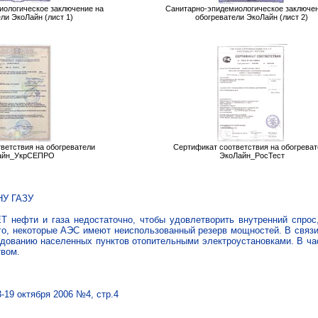
иологическое заключение на
Санитарно-эпидемиологическое заключен
ли ЭкоЛайн (лист 1)
обогреватели ЭкоЛайн (лист 2)
ветствия на обогреватели
Сертификат соответствия на обогреват
айн_УкрСЕПРО
ЭкоЛайн_РосТест
У ГАЗУ
фти и газа недостаточно, чтобы удовлетворить внутренний спрос, 
го, некоторые АЭС имеют неиспользованный резерв мощностей. В связи
удованию населенных пунктов отопительными электроустановками. В ча
твом.
-19 октября 2006 №4, стр.4