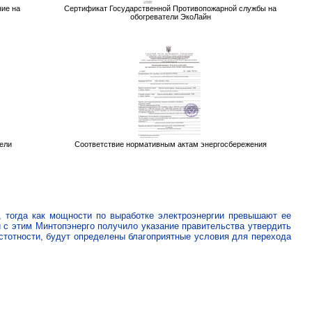
ие на
Сертификат Государственной Противопожарной службы на
обогреватели ЭкоЛайн
ели
Соответствие нормативным актам энергосбережения
тогда как мощности по выработке электроэнергии превышают ее
 с этим Минтопэнерго получило указание правительства утвердить
стотности, будут определены благоприятные условия для перехода