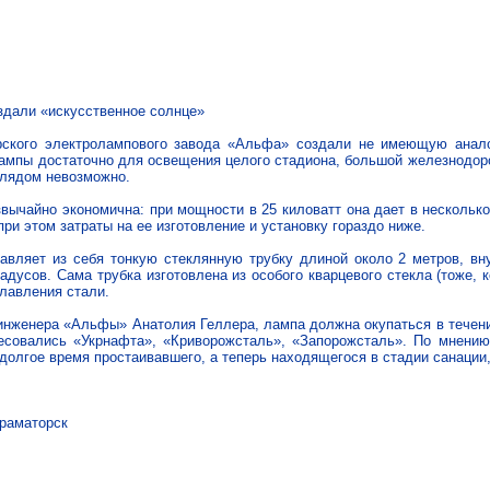
здали «искусственное солнце»
ого электролампового завода «Альфа» создали не имеющую аналог
лампы достаточно для освещения целого стадиона, большой железнодоро
лядом невозможно.
ычайно экономична: при мощности в 25 киловатт она дает в несколько
ри этом затраты на ее изготовление и установку гораздо ниже.
ляет из себя тонкую стеклянную трубку длиной около 2 метров, вну
радусов. Сама трубка изготовлена из особого кварцевого стекла (тоже, 
плавления стали.
женера «Альфы» Анатолия Геллера, лампа должна окупаться в течение 
совались «Укрнафта», «Криворожсталь», «Запорожсталь». По мнению
долгое время простаивавшего, а теперь находящегося в стадии санации
Краматорск