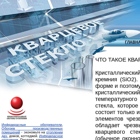
ГЛАВН
ЧТО ТАКОЕ КВА
Кристаллическ
кремния (SiO2)
форме и поэтому
кристалличес
температурного
стекла, которое
состоит только 
элементов чрез
обладает чрезв
Инфракрасные обогреватели
,
Обогрев производственных
кварцевого ст
помещений
- экономьте на
отоплении
дач
, домов, коттеджей.
Инфракрасное
(обычное оконно
отопление
. Продажа, консультации.