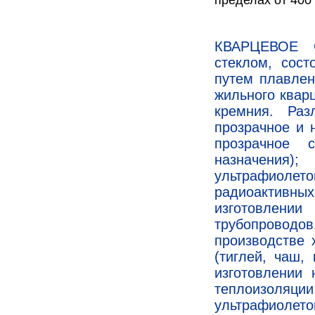
пределах от 400 
КВАРЦЕВОЕ С
стеклом, сост
путем плавлен
жильного кварц
кремния. Раз
прозрачное и 
прозрачное с
назначения)
ультрафиолет
радиоактивн
изготовлени
трубопроводо
производстве 
(тиглей, чаш,
изготовлении 
теплоизоляции
ультрафиолето