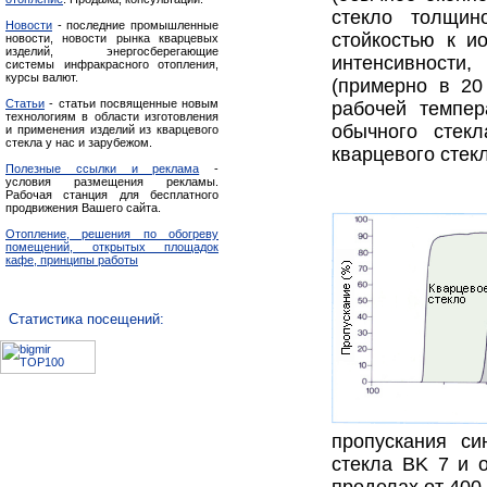
стекло толщин
Новости
- последние промышленные
стойкостью к и
новости, новости рынка кварцевых
изделий, энергосберегающие
интенсивности
системы инфракрасного отопления,
курсы валют.
(примерно в 20
Статьи
- статьи посвященные новым
рабочей темпе
технологиям в области изготовления
обычного стек
и применения изделий из кварцевого
стекла у нас и зарубежом.
кварцевого стек
Полезные ссылки и реклама
-
условия размещения рекламы.
Рабочая станция для бесплатного
продвижения Вашего сайта.
Отопление, решения по обогреву
помещений, открытых площадок
кафе, принципы работы
Статистика посещений:
пропускания син
стекла BK 7 и 