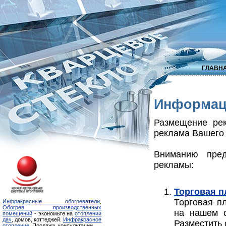
ГЛАВН
Информаци
Размещение ре
реклама Вашего 
Вниманию пред
рекламы:
Торговая 
Торговая п
Инфракрасные обогреватели
,
Обогрев производственных
на нашем с
помещений
- экономьте на
отоплении
дач
, домов, коттеджей.
Инфракрасное
Разместить 
отопление
. Продажа, консультации.