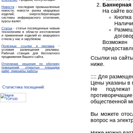
Баннерная
Новости
- последние промышленные
На сайте в
новости, новости рынка кварцевых
изделий, энергосберегающие
Кнопка
системы инфракрасного отопления,
курсы валют.
Наличие
Статьи
- статьи посвященные новым
Размещ
технологиям в области изготовления
догово
и применения изделий из кварцевого
стекла у нас и зарубежом.
Возможен
Полезные ссылки и реклама
-
предоставл
условия размещения рекламы.
Рабочая станция для бесплатного
Ссылки на сайты
продвижения Вашего сайта.
ниже.
Отопление, решения по обогреву
помещений, открытых площадок
кафе, принципы работы
:::: Для размещ
Цены указаны в 
Статистика посещений:
Не подлежат 
противоречащи
общественной м
Вы можете отос
вопрос на элект
Ниже можно взят