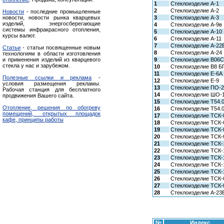
1
Стеклоизделие А-1
2
Стеклоизделие А-2
Новости
- последние промышленные
новости, новости рынка кварцевых
3
Стеклоизделие А-3
изделий, энергосберегающие
4
Стеклоизделие А-9в
системы инфракрасного отопления,
5
Стеклоизделие А-10
курсы валют.
6
Стеклоизделие А-11
7
Стеклоизделие А-22
Статьи
- статьи посвященные новым
8
Стеклоизделие А-24
технологиям в области изготовления
и применения изделий из кварцевого
9
Стеклоизделие В06
стекла у нас и зарубежом.
10
Стеклоизделие В8 Б
11
Стеклоизделие Е-6А
Полезные ссылки и реклама
-
12
Стеклоизделие Е-9
условия размещения рекламы.
13
Стеклоизделие ПО-
Рабочая станция для бесплатного
14
Стеклоизделие ШО-
продвижения Вашего сайта.
15
Стеклоизделие Т54.
Отопление, решения по обогреву
16
Стеклоизделие Т54.
помещений, открытых площадок
17
Стеклоизделие ТСК-
кафе, принципы работы
18
Стеклоизделие ТСК-
19
Стеклоизделие ТСК-
20
Стеклоизделие ТСК-
21
Стеклоизделие ТСК-
22
Стеклоизделие ТСК-
23
Стеклоизделие ТСК-
24
Стеклоизделие ТСК-
25
Стеклоизделие ТСК-
26
Стеклоизделие ТСК-
27
Стеклоизделие ТСК-
28
Стеклоизделие А-23
№
Индекс