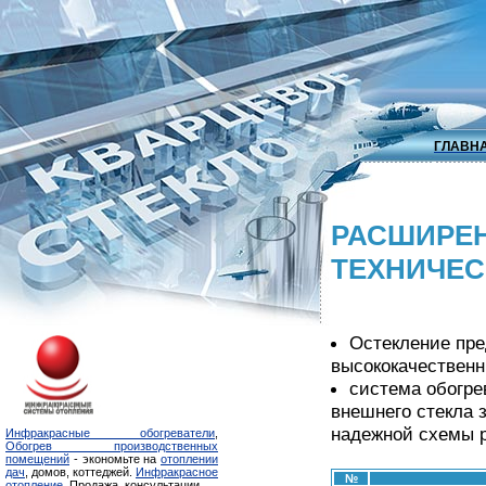
ГЛАВН
РАСШИРЕН
ТЕХНИЧЕС
Остекление пре
высококачественн
система обогре
внешнего стекла 
надежной схемы р
Инфракрасные обогреватели
,
Обогрев производственных
помещений
- экономьте на
отоплении
дач
, домов, коттеджей.
Инфракрасное
№
отопление
. Продажа, консультации.